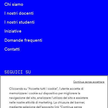
Chi siamo
I nostri docenti
I nostri studenti
Iniziative
Domande frequenti
Contatti
SEGUICI SU
Continua senza accettare
Cliccando su “Accetta tutti i cookie”, l'utente accetta di
memorizzare i cookie sul dispositivo per migliorare la
navigazione del sito, analizzare l'utilizzo del sito e assistere
nelle nostre attività di marketing. La chiusura del banner,
Footer
Cookie policy
mediante selezione dell’apposito link "Continua senza