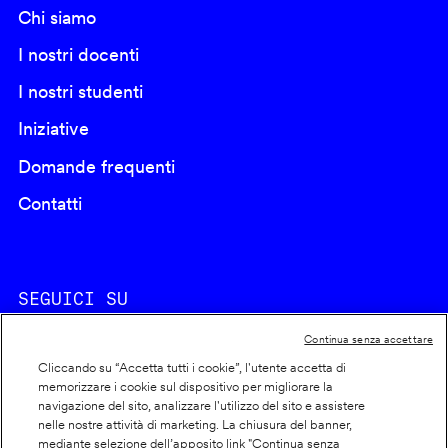
Chi siamo
I nostri docenti
I nostri studenti
Iniziative
Domande frequenti
Contatti
SEGUICI SU
Continua senza accettare
Cliccando su “Accetta tutti i cookie”, l'utente accetta di
memorizzare i cookie sul dispositivo per migliorare la
navigazione del sito, analizzare l'utilizzo del sito e assistere
nelle nostre attività di marketing. La chiusura del banner,
Footer
Cookie policy
mediante selezione dell’apposito link "Continua senza