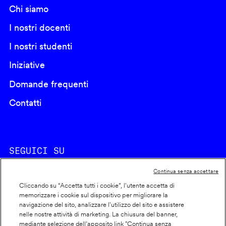
Chi siamo
I nostri docenti
I nostri studenti
Iniziative
Domande frequenti
Contatti
SEGUICI SU
Continua senza accettare
Cliccando su “Accetta tutti i cookie”, l'utente accetta di
memorizzare i cookie sul dispositivo per migliorare la
navigazione del sito, analizzare l'utilizzo del sito e assistere
nelle nostre attività di marketing. La chiusura del banner,
Footer
Cookie policy
mediante selezione dell’apposito link "Continua senza