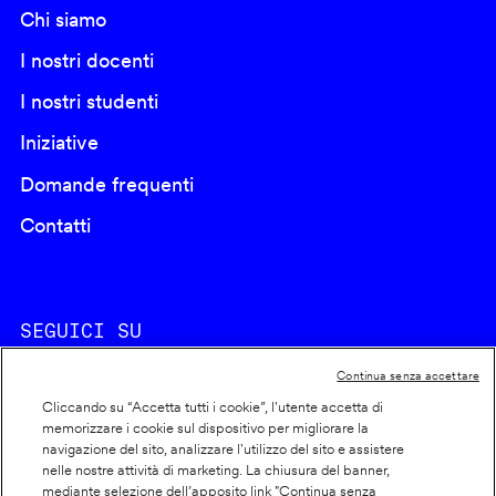
Chi siamo
I nostri docenti
I nostri studenti
Iniziative
Domande frequenti
Contatti
SEGUICI SU
Continua senza accettare
Cliccando su “Accetta tutti i cookie”, l'utente accetta di
memorizzare i cookie sul dispositivo per migliorare la
navigazione del sito, analizzare l'utilizzo del sito e assistere
nelle nostre attività di marketing. La chiusura del banner,
Footer
Cookie policy
mediante selezione dell’apposito link "Continua senza