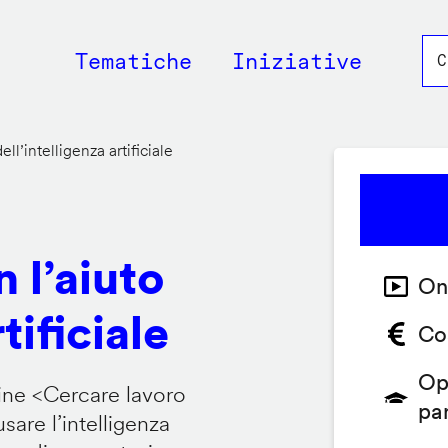
Main
Tematiche
Iniziative
navigation
ll’intelligenza artificiale
 l’aiuto
On
tificiale
Co
Op
ine <
Cercare lavoro
pa
are l’intelligenza