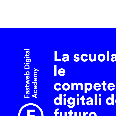
La scuol
le
compete
digitali d
futuro