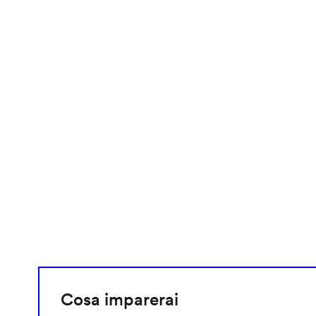
video
URL
Cosa imparerai