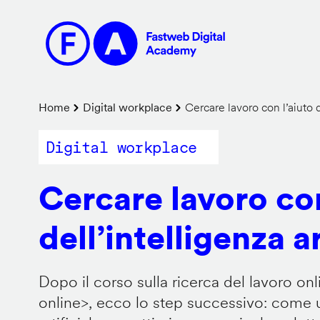
Salta
al
contenuto
principale
Briciole
Home
Digital workplace
Cercare lavoro con l’aiuto de
di
Digital workplace
pane
Cercare lavoro con
dell’intelligenza ar
Dopo il corso sulla ricerca del lavoro onl
online
>, ecco lo step successivo: come us