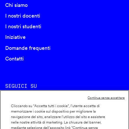
Chi siamo
I nostri docenti
I nostri studenti
Iniziative
Domande frequenti
Contatti
SEGUICI SU
Continua senza accettare
Cliccando su “Accetta tutti i cookie”, l'utente accetta di
memorizzare i cookie sul dispositivo per migliorare la
navigazione del sito, analizzare l'utilizzo del sito e assistere
nelle nostre attività di marketing. La chiusura del banner,
Footer
Cookie policy
mediante selezione dell’apposito link "Continua senza