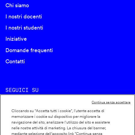
Chi siamo
I nostri docenti
I nostri studenti
Iniziative
Domande frequenti
Contatti
SEGUICI SU
Continua senza accettare
Cliccando su “Accetta tutti i cookie”, l'utente accetta di
memorizzare i cookie sul dispositivo per migliorare la
navigazione del sito, analizzare l'utilizzo del sito e assistere
nelle nostre attività di marketing. La chiusura del banner,
Footer
Cookie policy
mediante selezione dell’apposito link "Continua senza