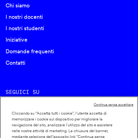
Chi siamo
I nostri docenti
I nostri studenti
Iniziative
Domande frequenti
Contatti
SEGUICI SU
Continua senza accettare
Cliccando su “Accetta tutti i cookie”, l'utente accetta di
memorizzare i cookie sul dispositivo per migliorare la
navigazione del sito, analizzare l'utilizzo del sito e assistere
nelle nostre attività di marketing. La chiusura del banner,
Footer
Cookie policy
mediante selezione dell’apposito link "Continua senza