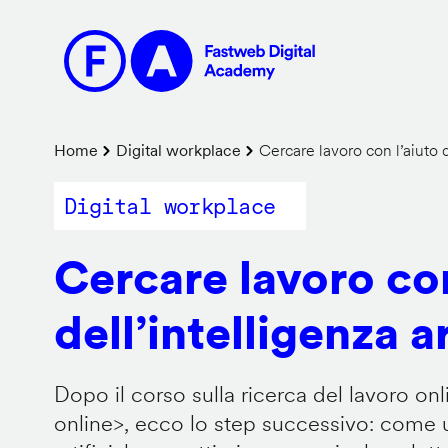
Salta
al
contenuto
principale
Briciole
Home
Digital workplace
Cercare lavoro con l’aiuto de
di
Digital workplace
pane
Cercare lavoro con
dell’intelligenza ar
Dopo il corso sulla ricerca del lavoro onl
online
>, ecco lo step successivo: come us