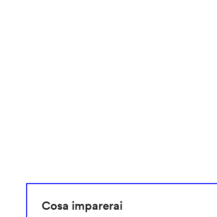
video
URL
Cosa imparerai