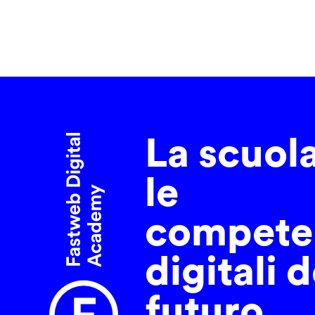
La scuol
le
compete
digitali d
futuro