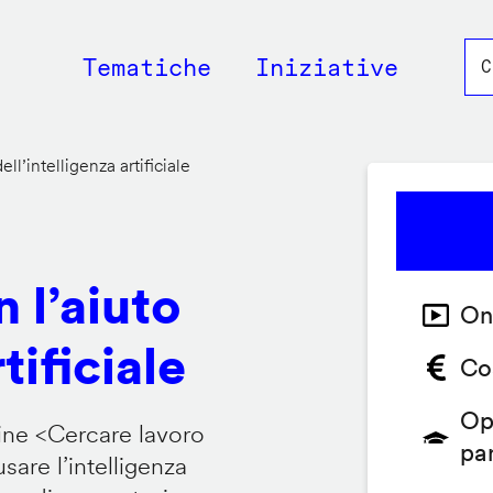
Main
Tematiche
Iniziative
navigation
ll’intelligenza artificiale
 l’aiuto
On
tificiale
Co
Op
ine <
Cercare lavoro
pa
are l’intelligenza