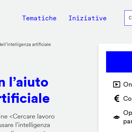
Main
Tematiche
Iniziative
navigation
ll’intelligenza artificiale
 l’aiuto
On
tificiale
Co
Op
ine <
Cercare lavoro
pa
are l’intelligenza