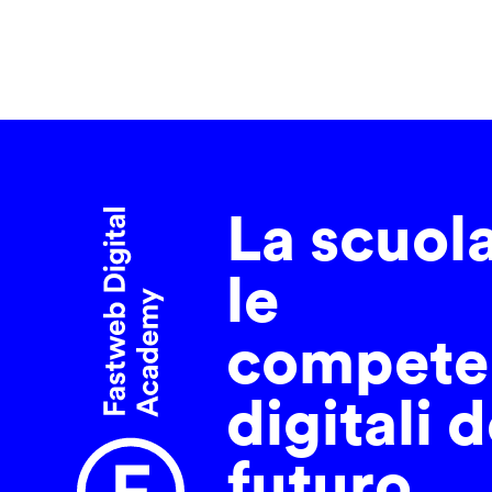
La scuol
le
compete
digitali d
futuro