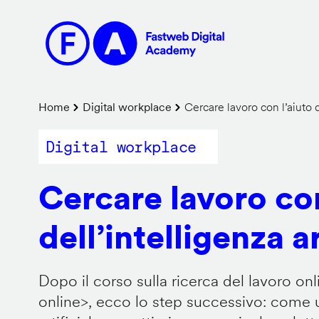
Salta
al
contenuto
principale
Briciole
Home
Digital workplace
Cercare lavoro con l’aiuto de
di
Digital workplace
pane
Cercare lavoro con
dell’intelligenza ar
Dopo il corso sulla ricerca del lavoro onl
online
>, ecco lo step successivo: come us