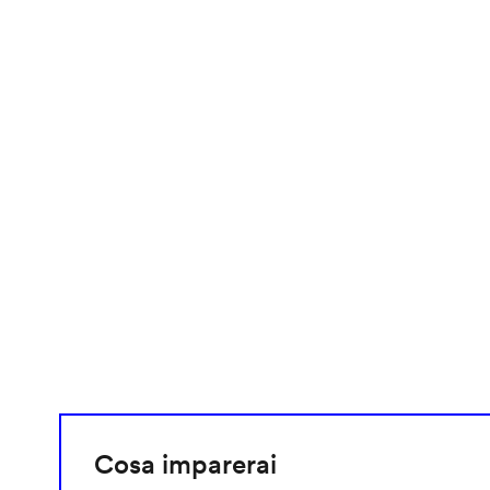
video
URL
Cosa imparerai