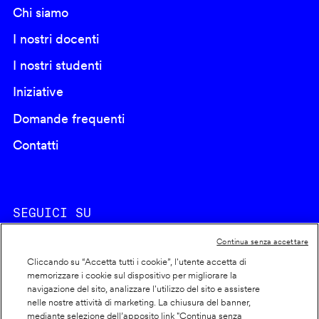
Chi siamo
I nostri docenti
I nostri studenti
Iniziative
Domande frequenti
Contatti
SEGUICI SU
Continua senza accettare
Cliccando su “Accetta tutti i cookie”, l'utente accetta di
memorizzare i cookie sul dispositivo per migliorare la
navigazione del sito, analizzare l'utilizzo del sito e assistere
nelle nostre attività di marketing. La chiusura del banner,
Footer
Cookie policy
mediante selezione dell’apposito link "Continua senza