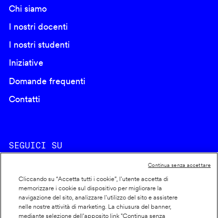
Chi siamo
I nostri docenti
I nostri studenti
Iniziative
Domande frequenti
Contatti
SEGUICI SU
Continua senza accettare
Cliccando su “Accetta tutti i cookie”, l'utente accetta di
memorizzare i cookie sul dispositivo per migliorare la
navigazione del sito, analizzare l'utilizzo del sito e assistere
nelle nostre attività di marketing. La chiusura del banner,
Footer
Cookie policy
mediante selezione dell’apposito link "Continua senza