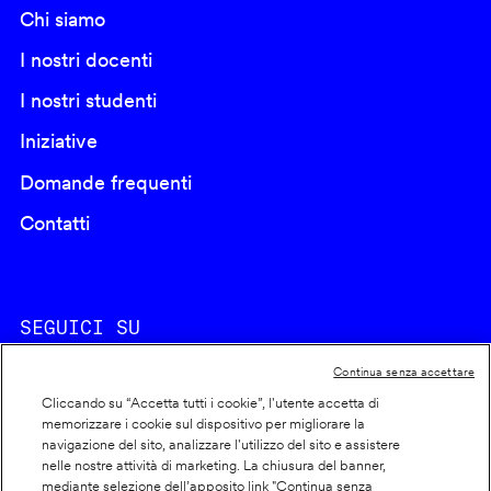
Chi siamo
I nostri docenti
I nostri studenti
Iniziative
Domande frequenti
Contatti
SEGUICI SU
Continua senza accettare
Cliccando su “Accetta tutti i cookie”, l'utente accetta di
memorizzare i cookie sul dispositivo per migliorare la
navigazione del sito, analizzare l'utilizzo del sito e assistere
nelle nostre attività di marketing. La chiusura del banner,
Footer
Cookie policy
mediante selezione dell’apposito link "Continua senza