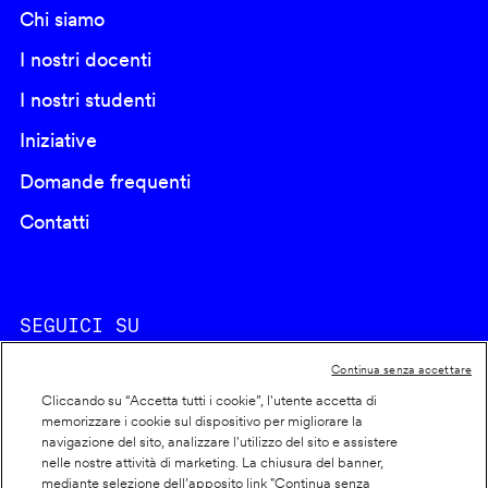
Chi siamo
I nostri docenti
I nostri studenti
Iniziative
Domande frequenti
Contatti
SEGUICI SU
Continua senza accettare
Cliccando su “Accetta tutti i cookie”, l'utente accetta di
memorizzare i cookie sul dispositivo per migliorare la
navigazione del sito, analizzare l'utilizzo del sito e assistere
nelle nostre attività di marketing. La chiusura del banner,
Footer
Cookie policy
mediante selezione dell’apposito link "Continua senza