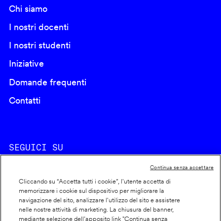
Chi siamo
I nostri docenti
I nostri studenti
Iniziative
Domande frequenti
Contatti
SEGUICI SU
Continua senza accettare
Cliccando su “Accetta tutti i cookie”, l'utente accetta di
memorizzare i cookie sul dispositivo per migliorare la
navigazione del sito, analizzare l'utilizzo del sito e assistere
nelle nostre attività di marketing. La chiusura del banner,
Footer
Cookie policy
mediante selezione dell’apposito link "Continua senza