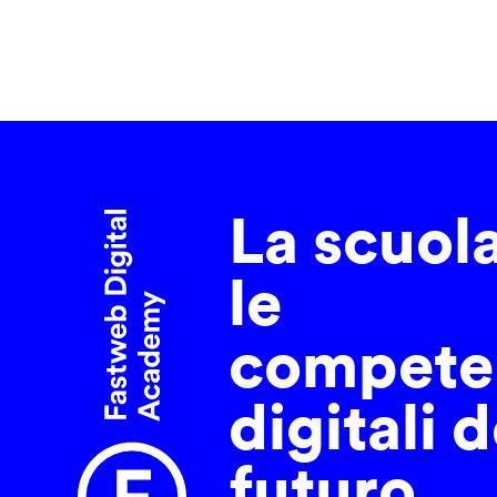
La scuol
le
compete
digitali d
futuro