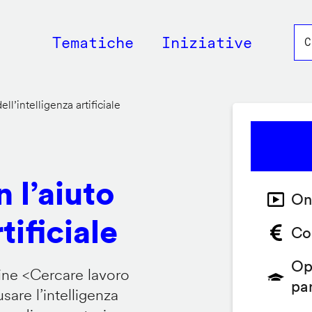
Main
Tematiche
Iniziative
navigation
ll’intelligenza artificiale
 l’aiuto
On
tificiale
Co
Op
ine <
Cercare lavoro
pa
are l’intelligenza