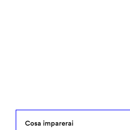
video
URL
Cosa imparerai