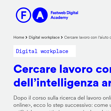
Salta
al
contenuto
principale
Briciole
Home
Digital workplace
Cercare lavoro con l’aiuto de
di
Digital workplace
pane
Cercare lavoro con
dell’intelligenza ar
Dopo il corso sulla ricerca del lavoro onl
online
>, ecco lo step successivo: come us