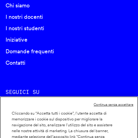
Chi siamo
I nostri docenti
I nostri studenti
Iniziative
Domande frequenti
Contatti
SEGUICI SU
Continua senza accettare
Cliccando su “Accetta tutti i cookie”, l'utente accetta di
memorizzare i cookie sul dispositivo per migliorare la
navigazione del sito, analizzare l'utilizzo del sito e assistere
nelle nostre attività di marketing. La chiusura del banner,
Footer
Cookie policy
mediante selezione dell’apposito link "Continua senza