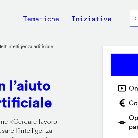
Main
Tematiche
Iniziative
navigation
ll’intelligenza artificiale
 l’aiuto
On
tificiale
Co
Op
ine <
Cercare lavoro
pa
are l’intelligenza