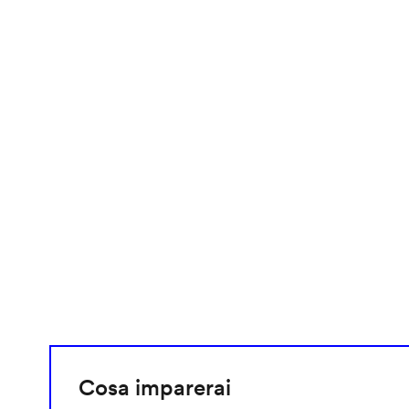
video
URL
Cosa imparerai