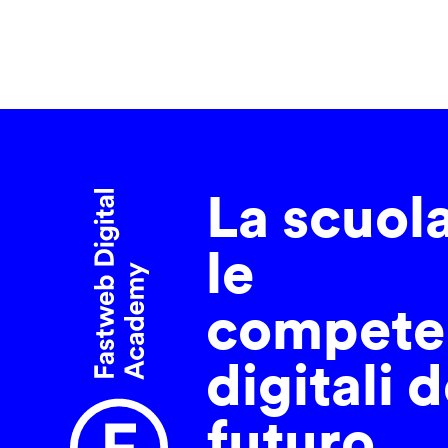
La scuol
le
compete
digitali d
futuro