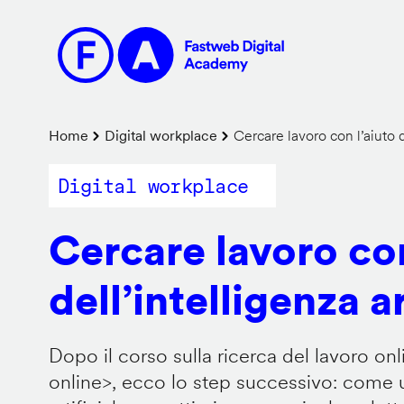
Salta
al
contenuto
principale
Briciole
Home
Digital workplace
Cercare lavoro con l’aiuto de
di
Digital workplace
pane
Cercare lavoro con
dell’intelligenza ar
Dopo il corso sulla ricerca del lavoro onl
online
>, ecco lo step successivo: come us