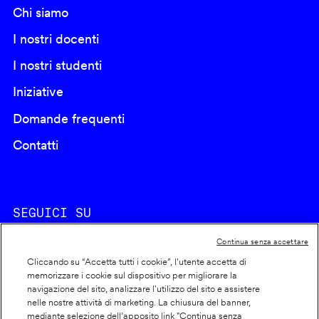
Chi siamo
I nostri docenti
I nostri studenti
Iniziative
Domande frequenti
Contatti
SEGUICI SU
Continua senza accettare
Cliccando su “Accetta tutti i cookie”, l'utente accetta di
memorizzare i cookie sul dispositivo per migliorare la
navigazione del sito, analizzare l'utilizzo del sito e assistere
nelle nostre attività di marketing. La chiusura del banner,
Footer
Cookie policy
mediante selezione dell’apposito link "Continua senza