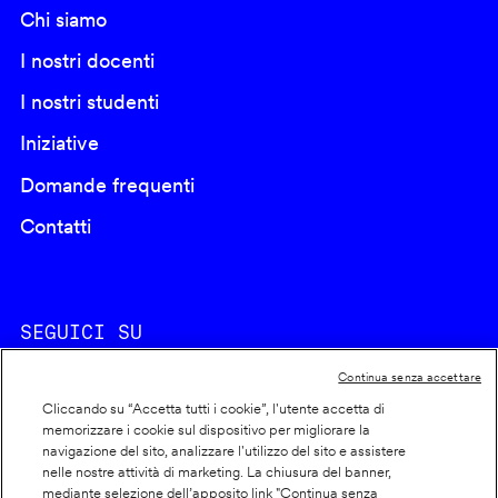
Chi siamo
I nostri docenti
I nostri studenti
Iniziative
Domande frequenti
Contatti
SEGUICI SU
Continua senza accettare
Cliccando su “Accetta tutti i cookie”, l'utente accetta di
memorizzare i cookie sul dispositivo per migliorare la
navigazione del sito, analizzare l'utilizzo del sito e assistere
nelle nostre attività di marketing. La chiusura del banner,
Footer
Cookie policy
mediante selezione dell’apposito link "Continua senza