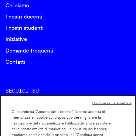
Chi siamo
I nostri docenti
I nostri studenti
Iniziative
Domande frequenti
Contatti
SEGUICI SU
Continua senza accettare
Cliccando su “Accetta tutti i cookie”, l'utente accetta di
memorizzare i cookie sul dispositivo per migliorare la
navigazione del sito, analizzare l'utilizzo del sito e assistere
nelle nostre attività di marketing. La chiusura del banner,
Footer
Cookie policy
mediante selezione dell’apposito link "Continua senza