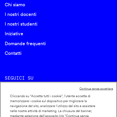
Chi siamo
I nostri docenti
I nostri studenti
Iniziative
Domande frequenti
Contatti
SEGUICI SU
Continua senza accettare
Cliccando su “Accetta tutti i cookie”, l'utente accetta di
memorizzare i cookie sul dispositivo per migliorare la
navigazione del sito, analizzare l'utilizzo del sito e assistere
nelle nostre attività di marketing. La chiusura del banner,
Footer
Cookie policy
mediante selezione dell’apposito link "Continua senza