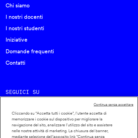
Chi siamo
I nostri docenti
I nostri studenti
Iniziative
Domande frequenti
Contatti
SEGUICI SU
Continua senza accettare
Cliccando su “Accetta tutti i cookie”, l'utente accetta di
memorizzare i cookie sul dispositivo per migliorare la
navigazione del sito, analizzare l'utilizzo del sito e assistere
nelle nostre attività di marketing. La chiusura del banner,
Footer
Cookie policy
mediante selezione dell’apposito link "Continua senza