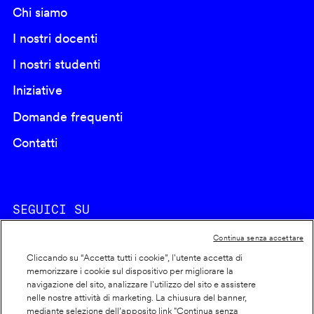
Chi siamo
I nostri docenti
I nostri studenti
Iniziative
Domande frequenti
Contatti
SEGUICI SU
Continua senza accettare
Cliccando su “Accetta tutti i cookie”, l'utente accetta di
memorizzare i cookie sul dispositivo per migliorare la
navigazione del sito, analizzare l'utilizzo del sito e assistere
nelle nostre attività di marketing. La chiusura del banner,
Footer
Cookie policy
mediante selezione dell’apposito link "Continua senza