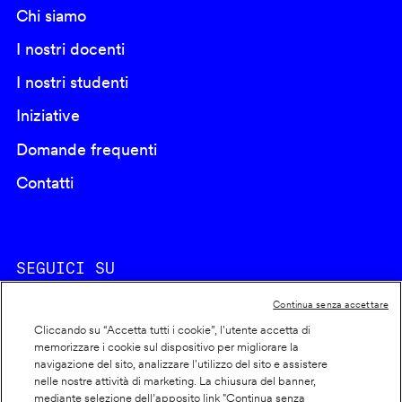
Chi siamo
I nostri docenti
I nostri studenti
Iniziative
Domande frequenti
Contatti
SEGUICI SU
Continua senza accettare
Cliccando su “Accetta tutti i cookie”, l'utente accetta di
memorizzare i cookie sul dispositivo per migliorare la
navigazione del sito, analizzare l'utilizzo del sito e assistere
nelle nostre attività di marketing. La chiusura del banner,
Footer
Cookie policy
mediante selezione dell’apposito link "Continua senza