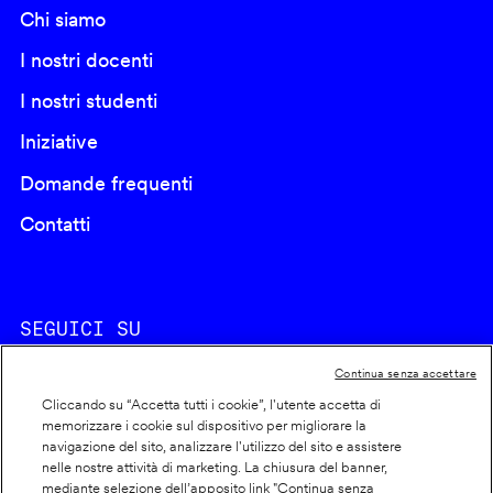
Chi siamo
I nostri docenti
I nostri studenti
Iniziative
Domande frequenti
Contatti
SEGUICI SU
Continua senza accettare
Cliccando su “Accetta tutti i cookie”, l'utente accetta di
memorizzare i cookie sul dispositivo per migliorare la
navigazione del sito, analizzare l'utilizzo del sito e assistere
nelle nostre attività di marketing. La chiusura del banner,
Footer
Cookie policy
mediante selezione dell’apposito link "Continua senza