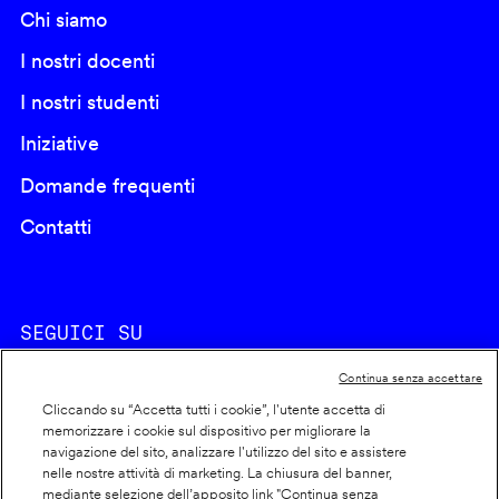
Chi siamo
I nostri docenti
I nostri studenti
Iniziative
Domande frequenti
Contatti
SEGUICI SU
Continua senza accettare
Cliccando su “Accetta tutti i cookie”, l'utente accetta di
memorizzare i cookie sul dispositivo per migliorare la
navigazione del sito, analizzare l'utilizzo del sito e assistere
nelle nostre attività di marketing. La chiusura del banner,
Footer
Cookie policy
mediante selezione dell’apposito link "Continua senza