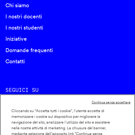
Chi siamo
I nostri docenti
I nostri studenti
Iniziative
Domande frequenti
Contatti
SEGUICI SU
Continua senza accettare
Cliccando su “Accetta tutti i cookie”, l'utente accetta di
memorizzare i cookie sul dispositivo per migliorare la
navigazione del sito, analizzare l'utilizzo del sito e assistere
nelle nostre attività di marketing. La chiusura del banner,
Footer
Cookie policy
mediante selezione dell’apposito link "Continua senza