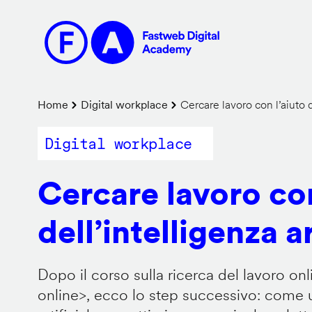
Salta
al
contenuto
principale
Briciole
Home
Digital workplace
Cercare lavoro con l’aiuto de
di
Digital workplace
pane
Cercare lavoro con
dell’intelligenza ar
Dopo il corso sulla ricerca del lavoro onl
online
>, ecco lo step successivo: come us