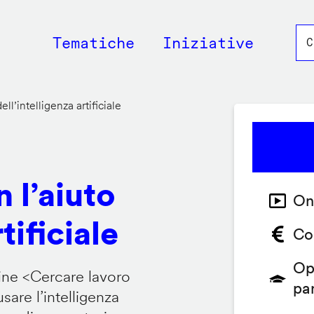
Main
Tematiche
Iniziative
navigation
ll’intelligenza artificiale
 l’aiuto
On
tificiale
Co
Op
ine <
Cercare lavoro
pa
are l’intelligenza