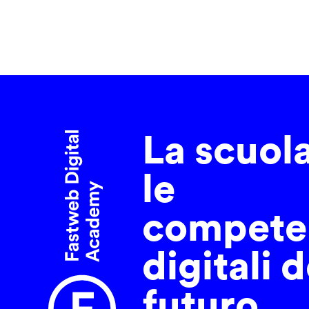
La scuol
le
compete
digitali d
futuro