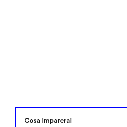
video
URL
Cosa imparerai