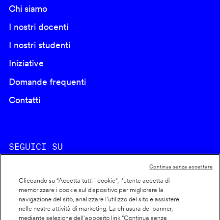
Chi siamo
I nostri docenti
I nostri studenti
Iniziative
Domande frequenti
Contatti
SEGUICI SU
Continua senza accettare
Cliccando su “Accetta tutti i cookie”, l'utente accetta di
memorizzare i cookie sul dispositivo per migliorare la
navigazione del sito, analizzare l'utilizzo del sito e assistere
nelle nostre attività di marketing. La chiusura del banner,
Footer
Cookie policy
mediante selezione dell’apposito link "Continua senza