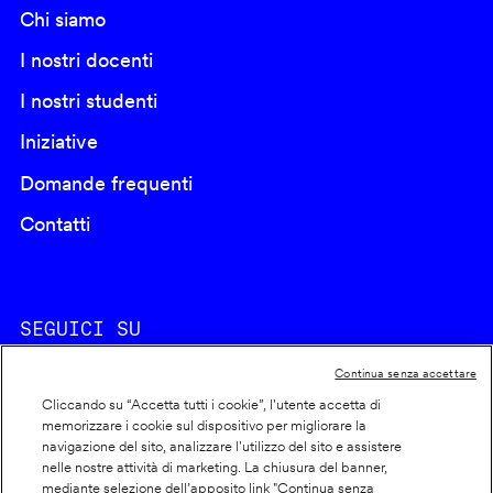
Chi siamo
I nostri docenti
I nostri studenti
Iniziative
Domande frequenti
Contatti
SEGUICI SU
Continua senza accettare
Cliccando su “Accetta tutti i cookie”, l'utente accetta di
memorizzare i cookie sul dispositivo per migliorare la
navigazione del sito, analizzare l'utilizzo del sito e assistere
nelle nostre attività di marketing. La chiusura del banner,
Footer
Cookie policy
mediante selezione dell’apposito link "Continua senza