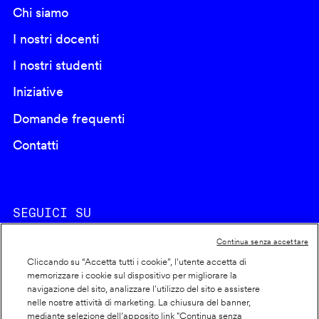
Chi siamo
I nostri docenti
I nostri studenti
Iniziative
Domande frequenti
Contatti
SEGUICI SU
Continua senza accettare
Cliccando su “Accetta tutti i cookie”, l'utente accetta di
memorizzare i cookie sul dispositivo per migliorare la
navigazione del sito, analizzare l'utilizzo del sito e assistere
nelle nostre attività di marketing. La chiusura del banner,
Footer
Cookie policy
mediante selezione dell’apposito link "Continua senza