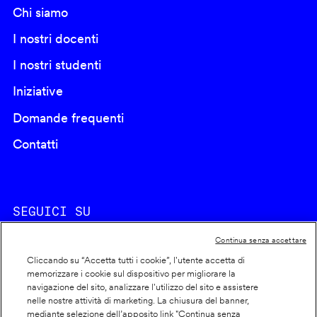
Chi siamo
I nostri docenti
I nostri studenti
Iniziative
Domande frequenti
Contatti
SEGUICI SU
Continua senza accettare
Cliccando su “Accetta tutti i cookie”, l'utente accetta di
memorizzare i cookie sul dispositivo per migliorare la
navigazione del sito, analizzare l'utilizzo del sito e assistere
nelle nostre attività di marketing. La chiusura del banner,
Footer
Cookie policy
mediante selezione dell’apposito link "Continua senza