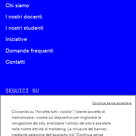
Chi siamo
I nostri docenti
I nostri studenti
Iniziative
Domande frequenti
Contatti
SEGUICI SU
Continua senza accettare
Cliccando su “Accetta tutti i cookie”, l'utente accetta di
memorizzare i cookie sul dispositivo per migliorare la
navigazione del sito, analizzare l'utilizzo del sito e assistere
nelle nostre attività di marketing. La chiusura del banner,
Footer
Cookie policy
mediante selezione dell’apposito link "Continua senza