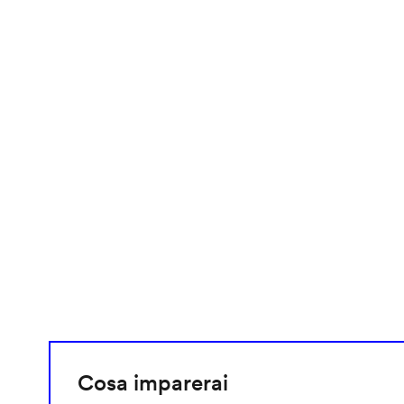
video
URL
Cosa imparerai