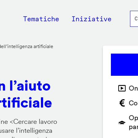
Main
Tematiche
Iniziative
navigation
ll’intelligenza artificiale
 l’aiuto
On
tificiale
Co
Op
ine <
Cercare lavoro
pa
are l’intelligenza