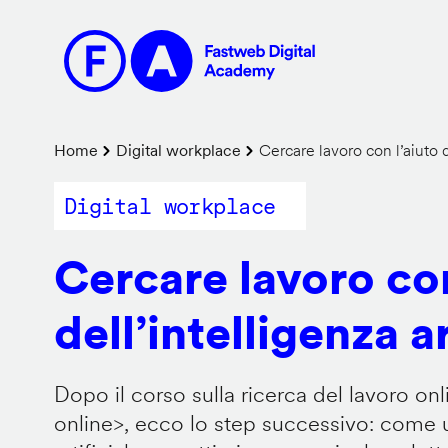
Salta
al
contenuto
principale
Briciole
Home
Digital workplace
Cercare lavoro con l’aiuto de
di
Digital workplace
pane
Cercare lavoro con
dell’intelligenza ar
Dopo il corso sulla ricerca del lavoro onl
online
>, ecco lo step successivo: come us