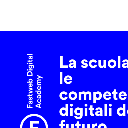
La scuol
le
compete
digitali d
futuro