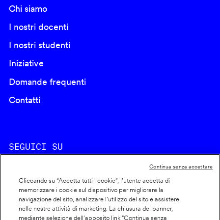
Chi siamo
I nostri docenti
I nostri studenti
Iniziative
Domande frequenti
Contatti
SEGUICI SU
Continua senza accettare
Cliccando su “Accetta tutti i cookie”, l'utente accetta di
memorizzare i cookie sul dispositivo per migliorare la
navigazione del sito, analizzare l'utilizzo del sito e assistere
nelle nostre attività di marketing. La chiusura del banner,
Footer
Cookie policy
mediante selezione dell’apposito link "Continua senza