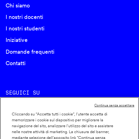
Chi siamo
I nostri docenti
I nostri studenti
Iniziative
Domande frequenti
Contatti
SEGUICI SU
Continua senza accettare
Cliccando su “Accetta tutti i cookie”, l'utente accetta di
memorizzare i cookie sul dispositivo per migliorare la
navigazione del sito, analizzare l'utilizzo del sito e assistere
nelle nostre attività di marketing. La chiusura del banner,
Footer
Cookie policy
mediante selezione dell’apposito link "Continua senza