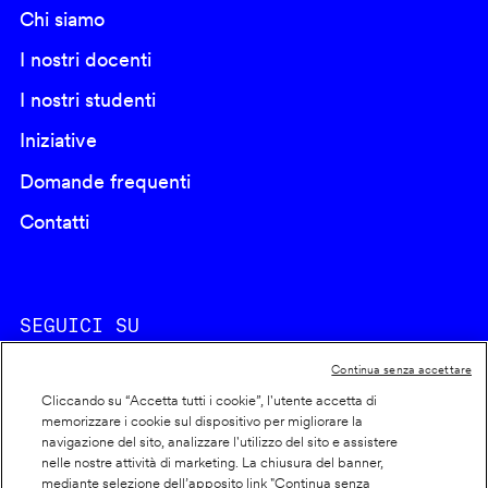
Chi siamo
I nostri docenti
I nostri studenti
Iniziative
Domande frequenti
Contatti
SEGUICI SU
Continua senza accettare
Cliccando su “Accetta tutti i cookie”, l'utente accetta di
memorizzare i cookie sul dispositivo per migliorare la
navigazione del sito, analizzare l'utilizzo del sito e assistere
nelle nostre attività di marketing. La chiusura del banner,
Footer
Cookie policy
mediante selezione dell’apposito link "Continua senza