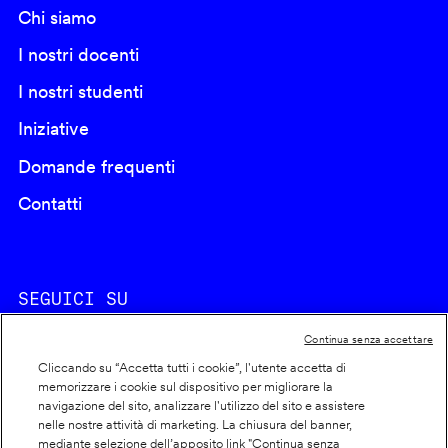
Chi siamo
I nostri docenti
I nostri studenti
Iniziative
Domande frequenti
Contatti
SEGUICI SU
Continua senza accettare
Cliccando su “Accetta tutti i cookie”, l'utente accetta di
memorizzare i cookie sul dispositivo per migliorare la
navigazione del sito, analizzare l'utilizzo del sito e assistere
nelle nostre attività di marketing. La chiusura del banner,
Footer
Cookie policy
mediante selezione dell’apposito link "Continua senza