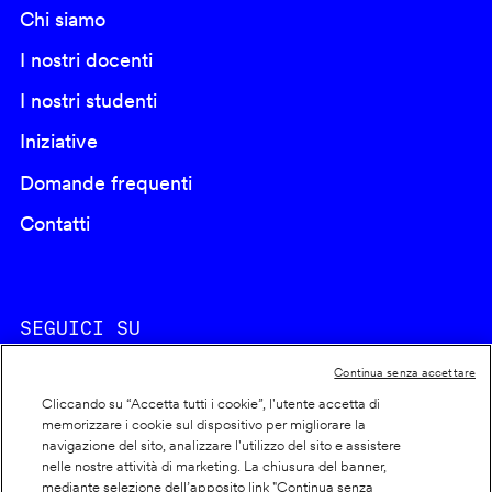
Chi siamo
I nostri docenti
I nostri studenti
Iniziative
Domande frequenti
Contatti
SEGUICI SU
Continua senza accettare
Cliccando su “Accetta tutti i cookie”, l'utente accetta di
memorizzare i cookie sul dispositivo per migliorare la
navigazione del sito, analizzare l'utilizzo del sito e assistere
nelle nostre attività di marketing. La chiusura del banner,
Footer
Cookie policy
mediante selezione dell’apposito link "Continua senza