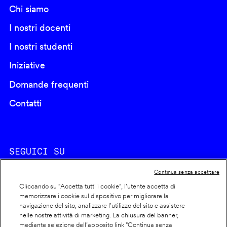
Chi siamo
I nostri docenti
I nostri studenti
Iniziative
Domande frequenti
Contatti
SEGUICI SU
Continua senza accettare
Cliccando su “Accetta tutti i cookie”, l'utente accetta di
memorizzare i cookie sul dispositivo per migliorare la
navigazione del sito, analizzare l'utilizzo del sito e assistere
nelle nostre attività di marketing. La chiusura del banner,
Footer
Cookie policy
mediante selezione dell’apposito link "Continua senza