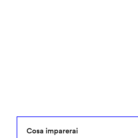
video
URL
Cosa imparerai