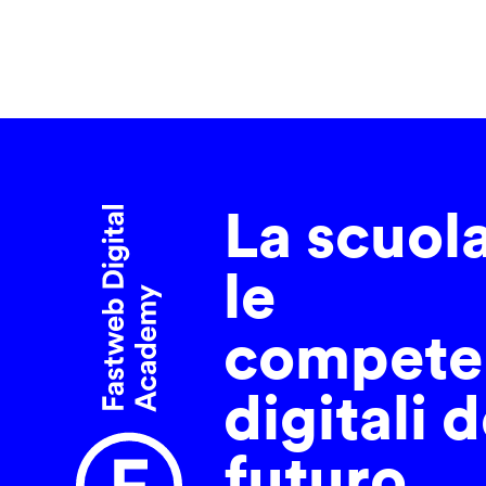
La scuol
le
compete
digitali d
futuro