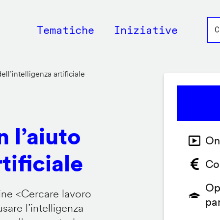
Main
Tematiche
Iniziative
navigation
ll’intelligenza artificiale
 l’aiuto
On
tificiale
Co
Op
ine <
Cercare lavoro
pa
are l’intelligenza