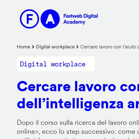
Salta
al
contenuto
principale
Briciole
Home
Digital workplace
Cercare lavoro con l’aiuto de
di
Digital workplace
pane
Cercare lavoro con
dell’intelligenza ar
Dopo il corso sulla ricerca del lavoro onl
online
>, ecco lo step successivo: come us