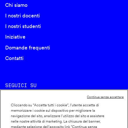
Chi siamo
I nostri docenti
I nostri studenti
Iniziative
Domande frequenti
Contatti
SEGUICI SU
Continua senza accettare
Cliccando su “Accetta tutti i cookie”, l'utente accetta di
memorizzare i cookie sul dispositivo per migliorare la
navigazione del sito, analizzare l'utilizzo del sito e assistere
nelle nostre attività di marketing. La chiusura del banner,
Footer
Cookie policy
mediante selezione dell’apposito link "Continua senza