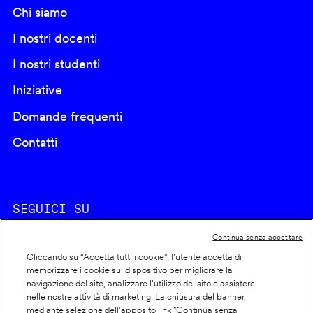
Chi siamo
I nostri docenti
I nostri studenti
Iniziative
Domande frequenti
Contatti
SEGUICI SU
Continua senza accettare
Cliccando su “Accetta tutti i cookie”, l'utente accetta di
memorizzare i cookie sul dispositivo per migliorare la
navigazione del sito, analizzare l'utilizzo del sito e assistere
nelle nostre attività di marketing. La chiusura del banner,
Footer
Cookie policy
mediante selezione dell’apposito link "Continua senza