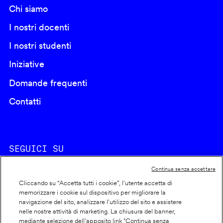
Chi siamo
I nostri docenti
I nostri studenti
Iniziative
Domande frequenti
Contatti
SEGUICI SU
Continua senza accettare
Cliccando su “Accetta tutti i cookie”, l'utente accetta di
memorizzare i cookie sul dispositivo per migliorare la
navigazione del sito, analizzare l'utilizzo del sito e assistere
nelle nostre attività di marketing. La chiusura del banner,
Footer
Cookie policy
mediante selezione dell’apposito link "Continua senza