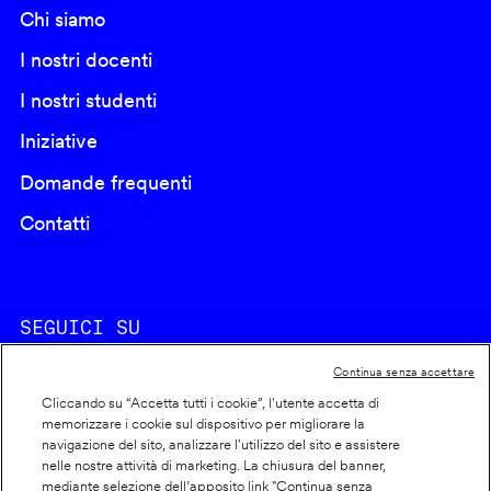
Chi siamo
I nostri docenti
I nostri studenti
Iniziative
Domande frequenti
Contatti
SEGUICI SU
Continua senza accettare
Cliccando su “Accetta tutti i cookie”, l'utente accetta di
memorizzare i cookie sul dispositivo per migliorare la
navigazione del sito, analizzare l'utilizzo del sito e assistere
nelle nostre attività di marketing. La chiusura del banner,
Footer
Cookie policy
mediante selezione dell’apposito link "Continua senza