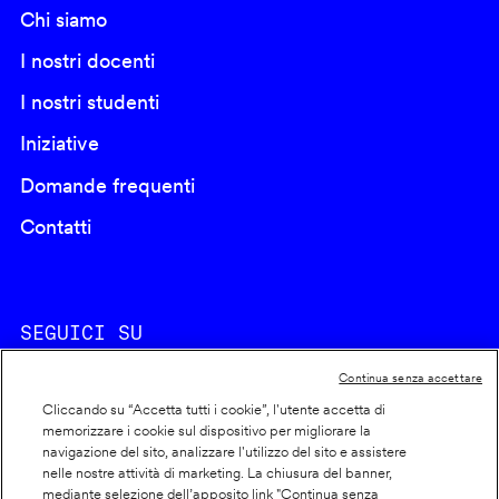
Chi siamo
I nostri docenti
I nostri studenti
Iniziative
Domande frequenti
Contatti
SEGUICI SU
Continua senza accettare
Cliccando su “Accetta tutti i cookie”, l'utente accetta di
memorizzare i cookie sul dispositivo per migliorare la
navigazione del sito, analizzare l'utilizzo del sito e assistere
nelle nostre attività di marketing. La chiusura del banner,
Footer
Cookie policy
mediante selezione dell’apposito link "Continua senza