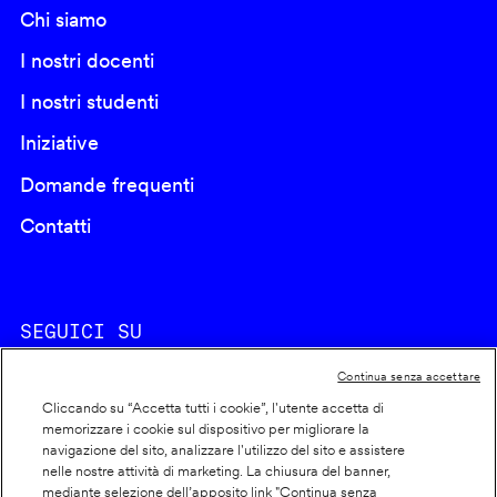
Chi siamo
I nostri docenti
I nostri studenti
Iniziative
Domande frequenti
Contatti
SEGUICI SU
Continua senza accettare
Cliccando su “Accetta tutti i cookie”, l'utente accetta di
memorizzare i cookie sul dispositivo per migliorare la
navigazione del sito, analizzare l'utilizzo del sito e assistere
nelle nostre attività di marketing. La chiusura del banner,
Footer
Cookie policy
mediante selezione dell’apposito link "Continua senza