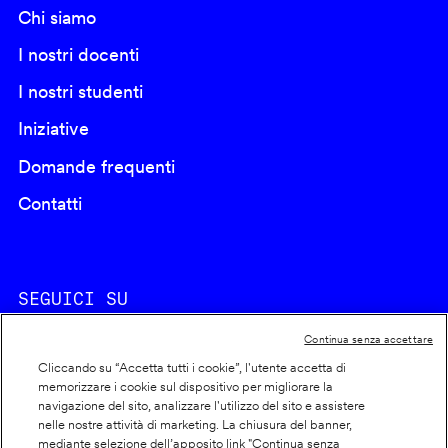
Chi siamo
I nostri docenti
I nostri studenti
Iniziative
Domande frequenti
Contatti
SEGUICI SU
Continua senza accettare
Cliccando su “Accetta tutti i cookie”, l'utente accetta di
memorizzare i cookie sul dispositivo per migliorare la
navigazione del sito, analizzare l'utilizzo del sito e assistere
nelle nostre attività di marketing. La chiusura del banner,
Footer
Cookie policy
mediante selezione dell’apposito link "Continua senza