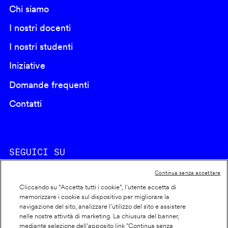
Chi siamo
I nostri docenti
I nostri studenti
Iniziative
Domande frequenti
Contatti
SEGUICI SU
Continua senza accettare
Cliccando su “Accetta tutti i cookie”, l'utente accetta di
memorizzare i cookie sul dispositivo per migliorare la
navigazione del sito, analizzare l'utilizzo del sito e assistere
nelle nostre attività di marketing. La chiusura del banner,
Footer
Cookie policy
mediante selezione dell’apposito link "Continua senza